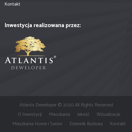
Kontakt
Inwestycja realizowana przez:
Atlantis Deweloper © 2020 All Rights Reserved
O Inwestycji
Mieszkania
Jakość
Wizualizacje
Mieszkania Home i Senior
Dziennik Budowy
Kontakt