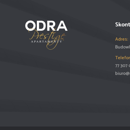
Skont
Adres:
Budowl
Telefon
77 307 
biuro@